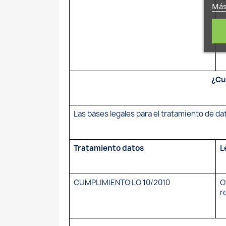
Más
d
¿Cu
Las bases legales para el tratamiento de d
Tratamiento datos
L
CUMPLIMIENTO LO 10/2010
O
r