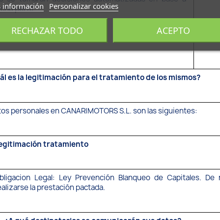
 información
Personalizar cookies
icho perfil.
RECHAZAR TODO
ACEPTO
ál es la legitimación para el tratamiento de los mismos?
atos personales en CANARIMOTORS S.L. son las siguientes:
egitimación tratamiento
bligacion Legal: Ley Prevención Blanqueo de Capitales. De 
ealizarse la prestación pactada.