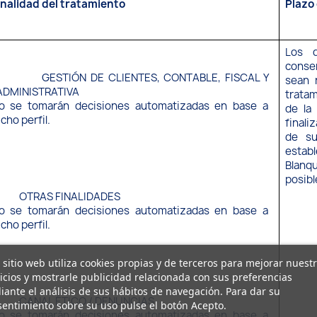
inalidad del tratamiento
Plazo
Los d
conse
GESTIÓN DE CLIENTES, CONTABLE, FISCAL Y
➢
sean n
ADMINISTRATIVA
tratam
o se tomarán decisiones automatizadas en base a
de la
icho perfil.
finali
de su
esta
Blanq
posibl
OTRAS FINALIDADES
➢
o se tomarán decisiones automatizadas en base a
icho perfil.
 sitio web utiliza cookies propias y de terceros para mejorar nuest
icios y mostrarle publicidad relacionada con sus preferencias
ante el análisis de sus hábitos de navegación. Para dar su
CANAL ÉTICO / DENUNCIAS
➢
entimiento sobre su uso pulse el botón Acepto.
o se tomarán decisiones automatizadas en base a