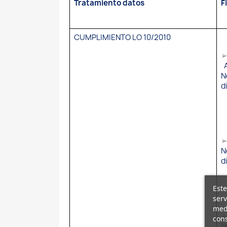
Tratamiento datos
F
CUMPLIMIENTO LO 10/2010
N
d
N
d
Este
serv
medi
cons
N