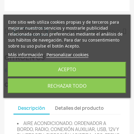
Este sitio web utiliza cookies propias y de terceros para
mejorar nuestros servicios y mostrarle publicidad


relacionada con sus preferencias mediante el análisis de
sus hábitos de navegación. Para dar su consentimiento
sobre su uso pulse el botón Acepto.
Más información
Personalizar cookies
CITROEN C3
ACEPTO
6.490,00 €
CITROEN C3 1.2CC 82CV AÑO 2019
RECHAZAR TODO
Descripción
Detalles del producto
AIRE ACONDICIONADO. ORDENADOR A
BORDO, RADIO, CONEXIÓN AUXILIAR, USB, 12V Y