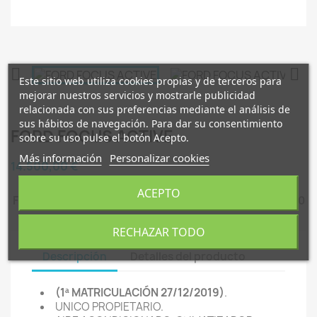


Este sitio web utiliza cookies propias y de terceros para
mejorar nuestros servicios y mostrarle publicidad
relacionada con sus preferencias mediante el análisis de
sus hábitos de navegación. Para dar su consentimiento
FORD FOCUS ACTIVE
sobre su uso pulse el botón Acepto.
Más información
Personalizar cookies
14.500,00 €
ACEPTO
FORD FOCUS ACTIVE MOTOR ECOBOST 125CV AÑO 2020
RECHAZAR TODO
Descripción
Detalles del producto
(1ª MATRICULACIÓN 27/12/2019)
.
UNICO PROPIETARIO.