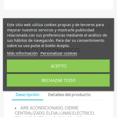
Este sitio web utiliza cookies propias y de terceros para


mejorar nuestros servicios y mostrarle publicidad
relacionada con sus preferencias mediante el análisis de
sus hábitos de navegación. Para dar su consentimiento
sobre su uso pulse el botón Acepto.
CITROEN C1 AUTOMATICO
Más información
Personalizar cookies
9.490,00 €
ACEPTO
CITROEN C1 AUTOMATICO 1.0CC 70CV AÑO 2015
RECHAZAR TODO
Descripción
Detalles del producto
AIRE ACONDICIONADO, CIERRE
CENTRALIZADO, ELEVA LUNAS ELECTRICO,