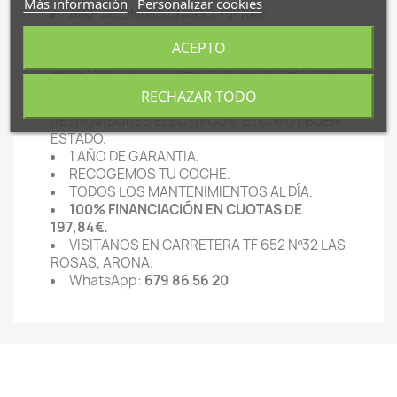
Más información
Personalizar cookies
AIRE ACONDICIONADO, CIERRE
CENTRALIZADO, ELEVA LUNAS ELECTRICO,
ACEPTO
TECHO ELECTRICO, RADIO, CD/MP3,
BLUETOOTH, PANTALLA TACTIL, ORDENADOR A
BORDO, CONEXIÓN AUXILIAR/USB, DIRECCIÓN
RECHAZAR TODO
ASISTIDA, ABS, CONTROL DE TRACCIÓN,
RETROVISORES ELECTRICOS, ETC. MUY BUEN
ESTADO.
1 AÑO DE GARANTIA.
RECOGEMOS TU COCHE.
TODOS LOS MANTENIMIENTOS AL DÍA.
100% FINANCIACIÓN EN CUOTAS DE
197,84€.
VISITANOS EN CARRETERA TF 652 Nº32 LAS
ROSAS, ARONA.
WhatsApp:
679 86 56 20